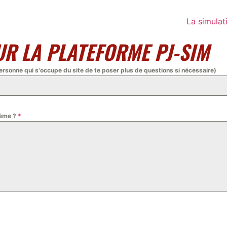
La simulat
R LA PLATEFORME PJ-SIM
sonne qui s'occupe du site de te poser plus de questions si nécessaire)
lème ?
*