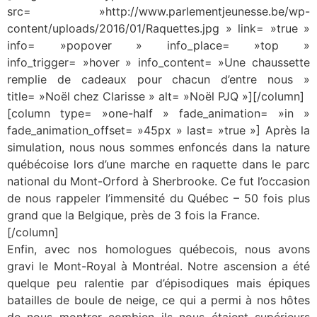
src= »http://www.parlementjeunesse.be/wp-
content/uploads/2016/01/Raquettes.jpg » link= »true »
info= »popover » info_place= »top »
info_trigger= »hover » info_content= »Une chaussette
remplie de cadeaux pour chacun d’entre nous »
title= »Noël chez Clarisse » alt= »Noël PJQ »][/column]
[column type= »one-half » fade_animation= »in »
fade_animation_offset= »45px » last= »true »] Après la
simulation, nous nous sommes enfoncés dans la nature
québécoise lors d’une marche en raquette dans le parc
national du Mont-Orford à Sherbrooke. Ce fut l’occasion
de nous rappeler l’immensité du Québec – 50 fois plus
grand que la Belgique, près de 3 fois la France.
[/column]
Enfin, avec nos homologues québecois, nous avons
gravi le Mont-Royal à Montréal. Notre ascension a été
quelque peu ralentie par d’épisodiques mais épiques
batailles de boule de neige, ce qui a permi à nos hôtes