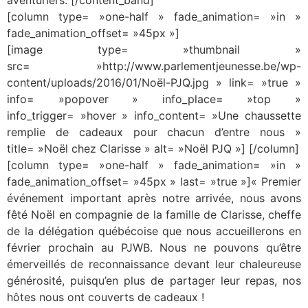
aventuriers. [/content_band]
[column type= »one-half » fade_animation= »in »
fade_animation_offset= »45px »]
[image type= »thumbnail »
src= »http://www.parlementjeunesse.be/wp-
content/uploads/2016/01/Noël-PJQ.jpg » link= »true »
info= »popover » info_place= »top »
info_trigger= »hover » info_content= »Une chaussette
remplie de cadeaux pour chacun d’entre nous »
title= »Noël chez Clarisse » alt= »Noël PJQ »] [/column]
[column type= »one-half » fade_animation= »in »
fade_animation_offset= »45px » last= »true »]« Premier
événement important après notre arrivée, nous avons
fêté Noël en compagnie de la famille de Clarisse, cheffe
de la délégation québécoise que nous accueillerons en
février prochain au PJWB. Nous ne pouvons qu’être
émerveillés de reconnaissance devant leur chaleureuse
générosité, puisqu’en plus de partager leur repas, nos
hôtes nous ont couverts de cadeaux !