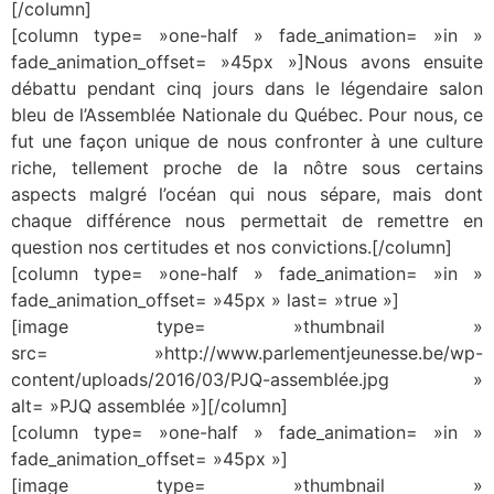
[/column]
[column type= »one-half » fade_animation= »in »
fade_animation_offset= »45px »]Nous avons ensuite
débattu pendant cinq jours dans le légendaire salon
bleu de l’Assemblée Nationale du Québec. Pour nous, ce
fut une façon unique de nous confronter à une culture
riche, tellement proche de la nôtre sous certains
aspects malgré l’océan qui nous sépare, mais dont
chaque différence nous permettait de remettre en
question nos certitudes et nos convictions.[/column]
[column type= »one-half » fade_animation= »in »
fade_animation_offset= »45px » last= »true »]
[image type= »thumbnail »
src= »http://www.parlementjeunesse.be/wp-
content/uploads/2016/03/PJQ-assemblée.jpg »
alt= »PJQ assemblée »][/column]
[column type= »one-half » fade_animation= »in »
fade_animation_offset= »45px »]
[image type= »thumbnail »