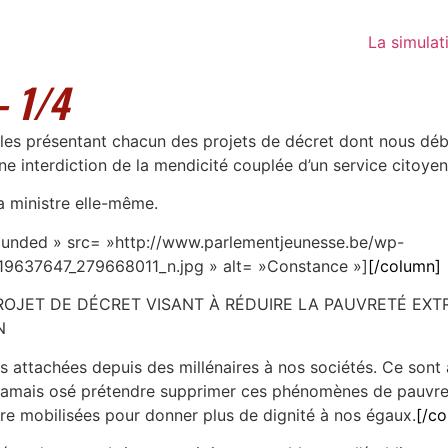
La simulat
 1/4
cles présentant chacun des projets de décret dont nous déba
e interdiction de la mendicité couplée d’un service citoyen
a ministre elle-même.
ounded » src= »http://www.parlementjeunesse.be/wp-
19637647_279668011_n.jpg » alt= »Constance »]
[/column]
OJET DE DÉCRET VISANT À RÉDUIRE LA PAUVRETÉ EXTR
N
s attachées depuis des millénaires à nos sociétés. Ce sont
a jamais osé prétendre supprimer ces phénomènes de pauvret
tre mobilisées pour donner plus de dignité à nos égaux.
[/c