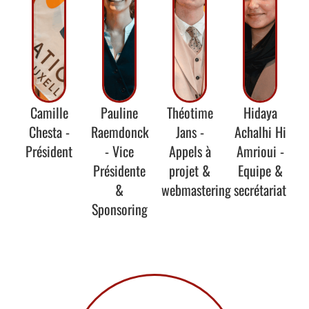
Camille
Pauline
Théotime
Hidaya
Chesta -
Raemdonck
Jans -
Achalhi Hi
Président
- Vice
Appels à
Amrioui -
Présidente
projet &
Equipe &
&
webmastering
secrétariat
Sponsoring